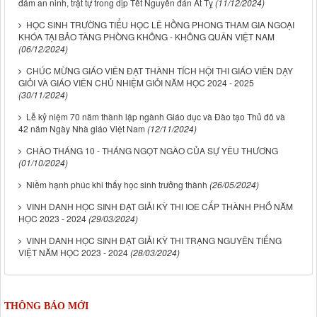
đảm an ninh, trật tự trong dịp Tết Nguyên đán Ất Tỵ
(11/12/2024)
HỌC SINH TRƯỜNG TIỂU HỌC LÊ HỒNG PHONG THAM GIA NGOẠI
KHÓA TẠI BẢO TÀNG PHÒNG KHÔNG - KHÔNG QUÂN VIỆT NAM
(06/12/2024)
CHÚC MỪNG GIÁO VIÊN ĐẠT THÀNH TÍCH HỘI THI GIÁO VIÊN DẠY
GIỎI VÀ GIÁO VIÊN CHỦ NHIỆM GIỎI NĂM HỌC 2024 - 2025
(30/11/2024)
Lễ kỷ niệm 70 năm thành lập ngành Giáo dục và Đào tạo Thủ đô và
42 năm Ngày Nhà giáo Việt Nam
(12/11/2024)
CHÀO THÁNG 10 - THÁNG NGỌT NGÀO CỦA SỰ YÊU THƯƠNG
(01/10/2024)
Niềm hạnh phúc khi thấy học sinh trưởng thành
(26/05/2024)
VINH DANH HỌC SINH ĐẠT GIẢI KỲ THI IOE CẤP THÀNH PHỐ NĂM
HỌC 2023 - 2024
(29/03/2024)
VINH DANH HỌC SINH ĐẠT GIẢI KỲ THI TRẠNG NGUYÊN TIẾNG
VIỆT NĂM HỌC 2023 - 2024
(28/03/2024)
THÔNG BÁO MỚI