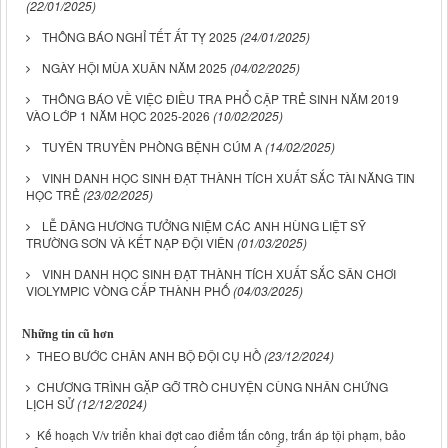
(22/01/2025)
THÔNG BÁO NGHỈ TẾT ẤT TỴ 2025
(24/01/2025)
NGÀY HỘI MÙA XUÂN NĂM 2025
(04/02/2025)
THÔNG BÁO VỀ VIỆC ĐIỀU TRA PHỔ CẬP TRẺ SINH NĂM 2019
VÀO LỚP 1 NĂM HỌC 2025-2026
(10/02/2025)
TUYÊN TRUYỀN PHÒNG BỆNH CÚM A
(14/02/2025)
VINH DANH HỌC SINH ĐẠT THÀNH TÍCH XUẤT SẮC TÀI NĂNG TIN
HỌC TRẺ
(23/02/2025)
LỄ DÂNG HƯƠNG TƯỞNG NIỆM CÁC ANH HÙNG LIỆT SỸ
TRƯỜNG SƠN VÀ KẾT NẠP ĐỘI VIÊN
(01/03/2025)
VINH DANH HỌC SINH ĐẠT THÀNH TÍCH XUẤT SẮC SÂN CHƠI
VIOLYMPIC VÒNG CẤP THÀNH PHỐ
(04/03/2025)
Những tin cũ hơn
THEO BƯỚC CHÂN ANH BỘ ĐỘI CỤ HỒ
(23/12/2024)
CHƯƠNG TRÌNH GẶP GỠ TRÒ CHUYỆN CÙNG NHÂN CHỨNG
LỊCH SỬ
(12/12/2024)
Kế hoạch V/v triển khai đợt cao điểm tấn công, trấn áp tội phạm, bảo