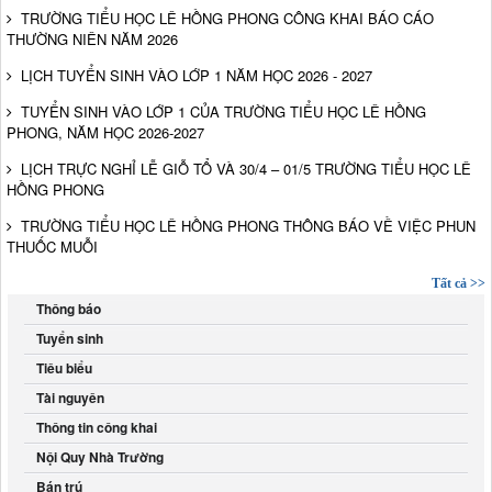
TRƯỜNG TIỂU HỌC LÊ HỒNG PHONG CÔNG KHAI BÁO CÁO
THƯỜNG NIÊN NĂM 2026
LỊCH TUYỂN SINH VÀO LỚP 1 NĂM HỌC 2026 - 2027
TUYỂN SINH VÀO LỚP 1 CỦA TRƯỜNG TIỂU HỌC LÊ HỒNG
PHONG, NĂM HỌC 2026-2027
LỊCH TRỰC NGHỈ LỄ GIỖ TỔ VÀ 30/4 – 01/5 TRƯỜNG TIỂU HỌC LÊ
HỒNG PHONG
TRƯỜNG TIỂU HỌC LÊ HỒNG PHONG THÔNG BÁO VỀ VIỆC PHUN
THUỐC MUỖI
Tất cả >>
Thông báo
Tuyển sinh
Tiêu biểu
Tài nguyên
Thông tin công khai
Nội Quy Nhà Trường
Bán trú