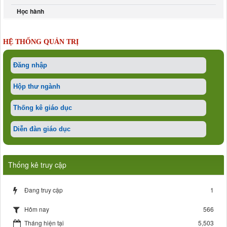
Học hành
HỆ THỐNG QUẢN TRỊ
Đăng nhập
Hộp thư ngành
Thống kê giáo dục
Diễn đàn giáo dục
Thống kê truy cập
Đang truy cập
1
566
Hôm nay
Tháng hiện tại
5,503