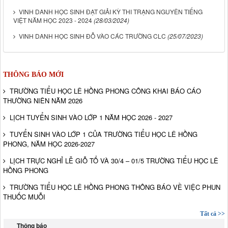
VINH DANH HỌC SINH ĐẠT GIẢI KỲ THI TRẠNG NGUYÊN TIẾNG
VIỆT NĂM HỌC 2023 - 2024
(28/03/2024)
VINH DANH HỌC SINH ĐỖ VÀO CÁC TRƯỜNG CLC
(25/07/2023)
THÔNG BÁO MỚI
TRƯỜNG TIỂU HỌC LÊ HỒNG PHONG CÔNG KHAI BÁO CÁO
THƯỜNG NIÊN NĂM 2026
LỊCH TUYỂN SINH VÀO LỚP 1 NĂM HỌC 2026 - 2027
TUYỂN SINH VÀO LỚP 1 CỦA TRƯỜNG TIỂU HỌC LÊ HỒNG
PHONG, NĂM HỌC 2026-2027
LỊCH TRỰC NGHỈ LỄ GIỖ TỔ VÀ 30/4 – 01/5 TRƯỜNG TIỂU HỌC LÊ
HỒNG PHONG
TRƯỜNG TIỂU HỌC LÊ HỒNG PHONG THÔNG BÁO VỀ VIỆC PHUN
THUỐC MUỖI
Tất cả >>
Thông báo