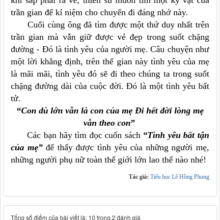
khi sắp phải ra về, thiên sứ muốn tìm một kỷ vật của
trần gian để kỉ niệm cho chuyến đi đáng nhớ này.
Cuối cùng ông đã tìm được một thứ duy nhất trên
trần gian mà vẫn giữ được vẻ đẹp trong suốt chặng
đường - Đó là tình yêu của người mẹ. Câu chuyện như
một lời khẳng định, trên thế gian này tình yêu của mẹ
là mãi mãi, tình yêu đó sẽ đi theo chúng ta trong suốt
chặng đường dài của cuộc đời. Đó là một tình yêu bất
tử.
“
Con dù lớn vẫn là con của mẹ Đi hết đời lòng mẹ
vẫn theo con
”
Các bạn hãy tìm đọc cuốn sách
“Tình yêu bất tận
của mẹ”
để thấy được tình yêu của những người mẹ,
những người phụ nữ toàn thế giới lớn lao thế nào nhé!
Tác giả:
Tiểu học Lê Hồng Phong
Tổng số điểm của bài viết là: 10 trong 2 đánh giá