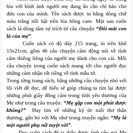
bìa với hình ảnh người mẹ đang ân cần chỉ bảo cho
đứa con của mình. Tên sách được in bằng dòng chữ
màu trắng nổi bật trên bìa hồng cam. Mặt sau cuốn
sách là dòng tâm sự trích từ câu chuyện
“
Đôi mắt con
là của mẹ
”
.
Cuốn sách có độ dày 215 trang, in trên khổ
13x21cm, gồm 46 câu chuyện cảm động nói về tình
cảm thiêng liêng của người mẹ dành cho con cái. Mỗi
câu chuyện trong cuốn sách mang tới cho người đọc
những cảm nhận rất riêng về tình mẫu tử.
Trong từng trang sách, bằng những câu chuyện nhỏ với
lối viết dễ đọc, dễ hiểu sẽ giúp chúng ta tìm lại được
những phút giây đồng cảm trong tình yêu thương của
Mẹ như trong câu truyện:
“Mẹ gặp con một phút được
không?”
Hay tìm về những ký ức tuổi thơ thân
thương, gắn bó với Mẹ như trong truyện ngắn:
“Mẹ là
một người phụ nữ tuyệt vời”
.
Đọc cuốn sách để ta thấy được tình yêu mà Mẹ