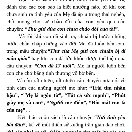
dành cho các con bao la biết nhường nào, từ khi con
chưa sinh ra tình yêu của Mẹ đã ấp ủ trong thai nghén,
chờ mong cho sự chào đời của con yêu qua câu
chuyện:
“Thư gửi đứa con chưa chào đời của tôi”
.
Và rồi khi con đã sinh ra, chuẩn bị bước những
bước chân chập chững vào đời Mẹ đã luôn bên con,
trong mẩu chuyện:
“Thư của Mẹ gửi con chuẩn bị đi
mẫu giáo”
hay khi con đã lớn khôn được thể hiện qua
câu chuyện:
“Con đã 17 tuổi”.
Mẹ là người luôn bên
con che chở bằng tình thương vô bờ bến.
Và còn rất nhiều, rất nhiều câu chuyện nữa nói về
tình cảm của những người mẹ như:
“Trái tim nhân
hậu”, “ Mẹ là ngôn từ”, “Tất cả sức mạnh”, “Phút
giây mẹ và con”, “Người mẹ điên”, “Đôi mắt con là
của mẹ”
…
Kết thúc cuốn sách là câu chuyện
“
Nơi tình yêu
bắt đầu
”
, kể về một thiên sứ xuống trần gian dạo chơi,