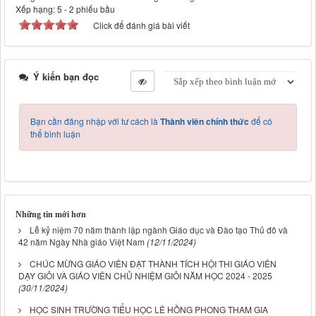
Xếp hạng:
5
-
2
phiếu bầu
Click để đánh giá bài viết
Ý kiến bạn đọc
Bạn cần đăng nhập với tư cách là
Thành viên chính thức
để có
thể bình luận
Những tin mới hơn
Lễ kỷ niệm 70 năm thành lập ngành Giáo dục và Đào tạo Thủ đô và
42 năm Ngày Nhà giáo Việt Nam
(12/11/2024)
CHÚC MỪNG GIÁO VIÊN ĐẠT THÀNH TÍCH HỘI THI GIÁO VIÊN
DẠY GIỎI VÀ GIÁO VIÊN CHỦ NHIỆM GIỎI NĂM HỌC 2024 - 2025
(30/11/2024)
HỌC SINH TRƯỜNG TIỂU HỌC LÊ HỒNG PHONG THAM GIA