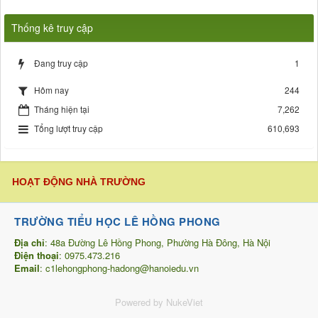
Thống kê truy cập
Đang truy cập
1
244
Hôm nay
Tháng hiện tại
7,262
Tổng lượt truy cập
610,693
HOẠT ĐỘNG NHÀ TRƯỜNG
TRƯỜNG TIỂU HỌC LÊ HỒNG PHONG
Địa chỉ
: 48a Đường Lê Hồng Phong, Phường Hà Đông, Hà Nội
Điện thoại
: 0975.473.216
Email
:
c1lehongphong-hadong@hanoiedu.vn
Powered by NukeViet