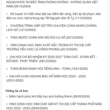
NGOẠI KHÓA TẠI BẢO TÀNG PHÒNG KHÔNG - KHÔNG QUÂN VIỆT
NAM
(06/12/2024)
Kế hoạch V/v triển khai đợt cao điểm tấn công, trấn áp tội phạm, bảo
đảm an ninh, trật tự trong dịp Tết Nguyên đán Ất Tỵ
(11/12/2024)
CHƯƠNG TRÌNH GẶP GỠ TRÒ CHUYỆN CÙNG NHÂN CHỨNG
LỊCH SỬ
(12/12/2024)
THEO BƯỚC CHÂN ANH BỘ ĐỘI CỤ HỒ
(23/12/2024)
VINH DANH HỌC SINH XUẤT SẮC TRONG KỲ THI IOE CẤP
TRƯỜNG TIỂU HỌC LÊ HỒNG PHONG
(24/12/2024)
ĐẠI HỘI CHI BỘ NHIỆM KỲ 2025-2027 "DÂN CHỦ - ĐOÀN KẾT -
ĐỔI MỚI - PHÁT TRIỂN"
(28/12/2024)
TƯNG BỪNG NGÀY HỘI TIẾNG ANH - TOÁN
(10/01/2025)
​​ĐẠI HỘI CHÁU NGOAN BÁC HỒ NĂM HỌC 2024 – 2025
(22/01/2025)
Những tin cũ hơn
Niềm hạnh phúc khi thấy học sinh trưởng thành
(26/05/2024)
VINH DANH HỌC SINH ĐẠT GIẢI KỲ THI IOE CẤP THÀNH PHỐ NĂM
HỌC 2023 - 2024
(29/03/2024)