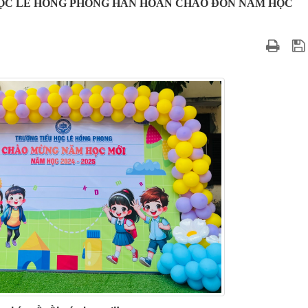
ỌC LÊ HỒNG PHONG HÂN HOAN CHÀO ĐÓN NĂM HỌC