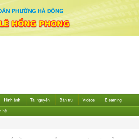
Hình ảnh
Tài nguyên
Bán trú
Videos
Elearning
n hệ