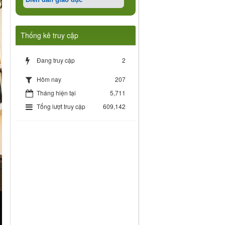
Thống kê truy cập
Đang truy cập
2
207
Hôm nay
Tháng hiện tại
5,711
Tổng lượt truy cập
609,142