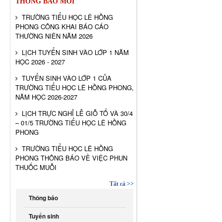
THÔNG BÁO MỚI
TRƯỜNG TIỂU HỌC LÊ HỒNG
PHONG CÔNG KHAI BÁO CÁO
THƯỜNG NIÊN NĂM 2026
LỊCH TUYỂN SINH VÀO LỚP 1 NĂM
HỌC 2026 - 2027
TUYỂN SINH VÀO LỚP 1 CỦA
TRƯỜNG TIỂU HỌC LÊ HỒNG PHONG,
NĂM HỌC 2026-2027
LỊCH TRỰC NGHỈ LỄ GIỖ TỔ VÀ 30/4
– 01/5 TRƯỜNG TIỂU HỌC LÊ HỒNG
PHONG
TRƯỜNG TIỂU HỌC LÊ HỒNG
PHONG THÔNG BÁO VỀ VIỆC PHUN
THUỐC MUỖI
Tất cả >>
Thông báo
Tuyển sinh