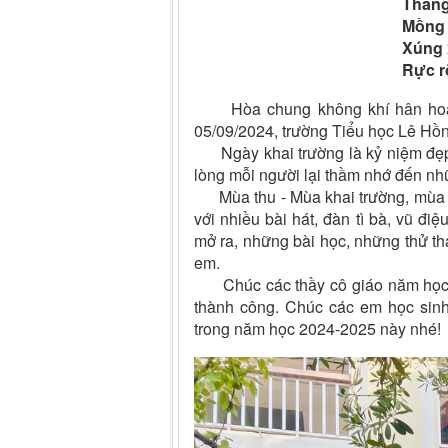
Tháng chín về rồi
Mồng 5 khai giảng
Xúng xính áo mới 
Rực rỡ cờ hoa v
Hòa chung không khí hân hoan c
05/09/2024, trường Tiểu học Lê Hồ
Ngày khai trường là kỷ niệm đẹp n
lòng mỗi người lại thầm nhớ đến 
Mùa thu - Mùa khai trường, mùa dệ
với nhiều bài hát, đàn tì bà, vũ đi
mở ra, những bài học, những thử th
em.
Chúc các thầy cô giáo năm học m
thành công. Chúc các em học sinh 
trong năm học 2024-2025 này nhé!