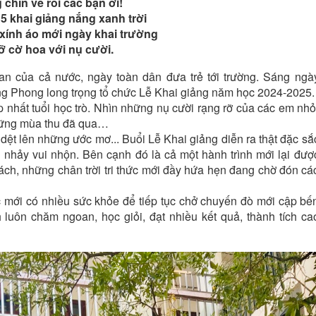
 các bạn ơi!
 nắng xanh trời
ngày khai trường
ới nụ cười.
ủa cả nước, ngày toàn dân đưa trẻ tới trường. Sáng ngà
ng Phong long trọng tổ chức Lễ Khai giảng năm học 2024-2025.
hất tuổi học trò. Nhìn những nụ cười rạng rỡ của các em nhỏ
những mùa thu đã qua…
t lên những ước mơ... Buổi Lễ Khai giảng diễn ra thật đặc sắ
ệu nhảy vui nhộn. Bên cạnh đó là cả một hành trình mới lại đượ
ách, những chân trời tri thức mới đầy hứa hẹn đang chờ đón cá
ới có nhiều sức khỏe để tiếp tục chở chuyến đò mới cập bế
luôn chăm ngoan, học giỏi, đạt nhiều kết quả, thành tích ca