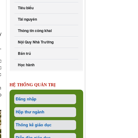
Tiêu biểu
Tài nguyên
Thông tin công khai
y
Nội Quy Nhà Trường
,
Bán trú
c
Học hành
c
c
HỆ THỐNG QUẢN TRỊ
n
o
Đăng nhập
Hộp thư ngành
Thống kê giáo dục
Diễn đàn giáo dục