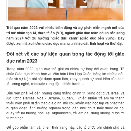
Trải qua năm 2023 với nhiều biến động và sự phát triển mạnh mẽ của
trí tuệ nhân tạo AI, thực tế ảo (VR), ngành giáo dục toàn cầu bước sang
năm 2024 với xu hướng “giáo dục xanh” (giáo dục bền vững). Đây
được xem là xu hướng giáo dục mang tính lâu dài, linh hoạt và thời đại.
Đôi nét về các sự kiện quan trọng tác động tới giáo
dục năm 2023
Trong năm 2023, giáo dục thế giới có nhiều sự thay đổi quan trọng. Tổ
chức Giáo dục, Khoa học và Văn hóa Liên Hợp Quốc thống kê những dấu
mốc và sự kiện nổi bật được quan tâm, xoay quanh sự phát triển của kinh
tế - công nghệ, các cuộc xung đột - chiến tranh,...
Đầu tiên phải kể đến những căng thẳng chính trị, xung đột giữa Israel và
lực lượng Hamas, Nga - Ukraine, Sudan,... khiến nhiều trẻ em và thanh
thiếu niên phải di tản theo gia đình, mồ côi, khiến việc học tập và phát triển
bị gián đoạn, ảnh hưởng nghiêm trọng, gần như chưa thấy được cơ hội
quay trở lại trường học. Tại Afghanistan, trẻ em gái đang không được tới
trường học.
Để góp phần làm cải thiện tình trạng này, các tổ chức phi chính phủ và