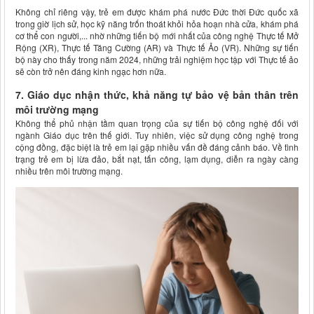
Không chỉ riêng vậy, trẻ em được khám phá nước Đức thời Đức quốc xã
trong giờ lịch sử, học kỹ năng trốn thoát khỏi hỏa hoạn nhà cửa, khám phá
cơ thể con người,... nhờ những tiến bộ mới nhất của công nghệ Thực tế Mở
Rộng (XR), Thực tế Tăng Cường (AR) và Thực tế Ảo (VR). Những sự tiến
bộ này cho thấy trong năm 2024, những trải nghiệm học tập với Thực tế ảo
sẽ còn trở nên đáng kinh ngạc hơn nữa.
7. Giáo dục nhận thức, khả năng tự bảo vệ bản thân trên
môi trường mạng
Không thể phủ nhận tầm quan trọng của sự tiến bộ công nghệ đối với
ngành Giáo dục trên thế giới. Tuy nhiên, việc sử dụng công nghệ trong
cộng đồng, đặc biệt là trẻ em lại gặp nhiều vấn đề đáng cảnh báo. Về tình
trạng trẻ em bị lừa đảo, bắt nạt, tấn công, lạm dụng, diễn ra ngày càng
nhiều trên môi trường mạng.