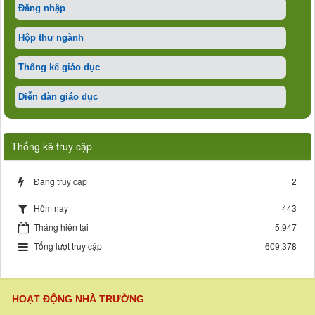
Đăng nhập
Hộp thư ngành
Thống kê giáo dục
Diễn đàn giáo dục
Thống kê truy cập
Đang truy cập
2
443
Hôm nay
Tháng hiện tại
5,947
Tổng lượt truy cập
609,378
HOẠT ĐỘNG NHÀ TRƯỜNG