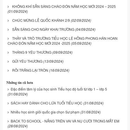
KHÔNG KHÍ SẴN SÀNG CHÀO ĐÓN NĂM HỌC MỚI 2024 – 2025
(01/09/2024)
CHÚC MỪNG LỄ QUỐC KHÁNH 2/9
(02/09/2024)
SẴN SÀNG CHO NGÀY KHAI TRƯỜNG
(04/09/2024)
THẦY VÀ TRÒ TRƯỜNG TIỂU HỌC LÊ HỒNG PHONG HÂN HOAN
CHÀO ĐÓN NĂM HỌC MỚI 2024 -2025
(05/09/2024)
THÁNG 9 YÊU THƯƠNG
(09/09/2024)
GỬI YÊU THƯƠNG
(13/09/2024)
RỒI TRĂNG LẠI TRÒN
(16/09/2024)
Những tin cũ hơn
Đặc điểm tâm lý của học sinh Tiểu học độ tuổi từ lớp 1 – lớp 5
(31/08/2024)
SÁCH HAY DÀNH CHO LỨA TUỔI TIỂU HỌC
(31/08/2024)
Nhiều học sinh giỏi quốc gia chọn Sư phạm
(31/08/2024)
BACK TO SCHOOL - NẮNG TRÊN VAI VÀ NỤ CƯỜI TRONG MẮT EM
(28/08/2024)