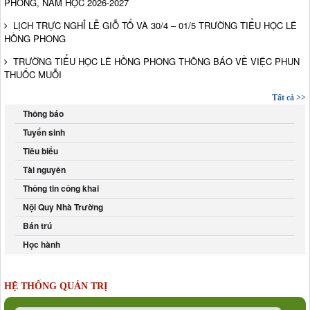
PHONG, NĂM HỌC 2026-2027
LỊCH TRỰC NGHỈ LỄ GIỖ TỔ VÀ 30/4 – 01/5 TRƯỜNG TIỂU HỌC LÊ
HỒNG PHONG
TRƯỜNG TIỂU HỌC LÊ HỒNG PHONG THÔNG BÁO VỀ VIỆC PHUN
THUỐC MUỖI
Tất cả >>
Thông báo
Tuyển sinh
Tiêu biểu
Tài nguyên
Thông tin công khai
Nội Quy Nhà Trường
Bán trú
Học hành
HỆ THỐNG QUẢN TRỊ