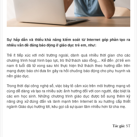
Sự hấp dẫn và thiếu khả năng kiểm soát từ Internet góp phần tạo ra
nhiều vấn đề đáng báo động ở giáo dục trẻ em, như:
Trẻ ít tiếp xúc với môi trường ngoài, dành quá nhiều thời gian cho các
chương trình hoạt hình bạo lực, trò thử thách sáo rỗng,... Kể đến ,ột trẻ em
nam 6 tuổi đã tử vong sau khi thực hiện thử thách theo hướng dẫn trên
mạng được báo chí đưa tin gây ra hồi chuông báo động cho phụ huynh và
nền giáo dục.
Trong thời đại công nghệ số, việc bày tỏ cảm xúc trên môi trường mạng vô
cùng dễ dàng và tạo ra nhiều sức ảnh hướng đối với con người, đặc biệt là
các em học sinh. Những chương trình giáo dục được bổ sung thêm kỹ
năng ứng xử đúng đắn và lành mạnh trên Internet là xu hướng cấp thiết
ngành Giáo dục hướng tới, kêu gọi cả sự quan tâm nhiều hơn từ cha mẹ.
Tác giả:
ST