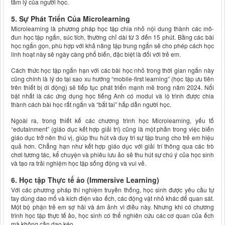
tâm lý của người học.
5. Sự Phát Triển Của Microlearning
Microlearning là phương pháp học tập chia nhỏ nội dung thành các mô-
đun học tập ngắn, súc tích, thường chỉ dài từ 3 đến 15 phút. Bằng các bài
học ngắn gọn, phù hợp với khả năng tập trung ngắn sẽ cho phép cách học
linh hoạt này sẽ ngày càng phổ biến, đặc biệt là đối với trẻ em.
Cách thức học tập ngắn hạn với các bài học nhỏ trong thời gian ngắn này
cũng chính là lý do tại sao xu hướng “mobile-first learning” (học tập ưu tiên
trên thiết bị di động) sẽ tiếp tục phát triển mạnh mẽ trong năm 2024. Nổi
bật nhất là các ứng dụng học tiếng Anh có modul và lộ trình được chia
thành cách bài học rất ngắn và “bắt tai” hấp dẫn người học.
Ngoài ra, trong thiết kế các chương trình học Microlearning, yếu tố
“edutainment” (giáo dục kết hợp giải trí) cũng là một phần trong việc biến
giáo dục trở nên thú vị, giúp thu hút và duy trì sự tập trung cho trẻ em hiệu
quả hơn. Chẳng hạn như kết hợp giáo dục với giải trí thông qua các trò
chơi tương tác, kể chuyện và phiêu lưu ảo sẽ thu hút sự chú ý của học sinh
và tạo ra trải nghiệm học tập sống động và vui vẻ.
6. Học tập Thực tế ảo (Immersive Learning)
Với các phương pháp thí nghiệm truyền thống, học sinh được yêu cầu tự
tay dùng dao mổ và kích điện vào ếch, các động vật nhỏ khác để quan sát.
Một bộ phận trẻ em sợ hãi và ám ảnh vì điều này. Nhưng khi có chương
trình học tập thực tế ảo, học sinh có thể nghiên cứu các cơ quan của ếch
mà không cần dao kéo.