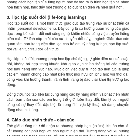
phong cách học tập của từng người học để tạo ra lộ trình học tập cá nhân
hóa thích hợp, thúc đẩy môi trường giáo dục toàn diện và hiệu quả hơn.
3. Học tập suốt đời (life-long learning)
Học tập suốt đời là một hình thức giáo dục tập trung vào sự phát triển cá
nhân (personal development). Đây cũng là xu hướng quan trọng của giáo
dục trong bối cảnh đổi mới công nghệ khiến nhiều công việc truyền thống
biến mất. Từ tính cấp thiết của sự chuyển đổi này, , ngành Giáo dục cần
quan tâm hơn trong việc đào tạo cho trẻ em kỹ năng tự học, học tập suốt
đời và liên tục trau dồi kiến thức.
Học tập suốt đời phương pháp học tập chủ động, tự giác diễn ra suốt cuộc
đời, không bó hẹp trong khuôn khổ giáo dục chính thống tại các trường
học hay riêng lĩnh vực nào. Mục đích việc duy trì học tập liên tục là giúp
các em nhanh chóng cập nhật kiến thức mới hữu ích, phù hợp với thời đại.
công việc khi trưởng thành, tránh tình trạng bị đào thải khỏi thị trường lao
động.
Đồng thời, học tập liên tục cũng nâng cao kỹ năng mềm và phát triển nhân
cách bản thân của các em trong thế giới luôn thay đổi, tâm lý con người
cũng có sự thay đổi, đặc biệt là trong lĩnh vực kỹ thuật số đang chuyển
động nhanh chóng.
4. Giáo dục nhận thức - cảm xúc
Thế giới dường như đã nhận ra phương pháp học tập “một khuôn cho tất
cả” không còn phù hợp với con người hiện đại. Tương đồng với xu hướng
cá nhân hóa trong học tập, trẻ em được xem xét ở vị trí trung tâm đối với