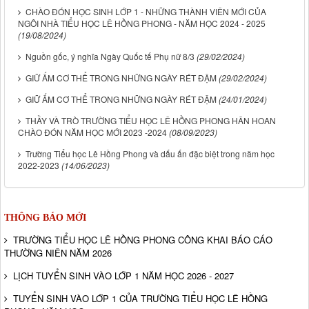
CHÀO ĐÓN HỌC SINH LỚP 1 - NHỮNG THÀNH VIÊN MỚI CỦA
NGÔI NHÀ TIỂU HỌC LÊ HỒNG PHONG - NĂM HỌC 2024 - 2025
(19/08/2024)
Nguồn gốc, ý nghĩa Ngày Quốc tế Phụ nữ 8/3
(29/02/2024)
GIỮ ẤM CƠ THỂ TRONG NHỮNG NGÀY RÉT ĐẬM
(29/02/2024)
GIỮ ẤM CƠ THỂ TRONG NHỮNG NGÀY RÉT ĐẬM
(24/01/2024)
THẦY VÀ TRÒ TRƯỜNG TIỂU HỌC LÊ HỒNG PHONG HÂN HOAN
CHÀO ĐÓN NĂM HỌC MỚI 2023 -2024
(08/09/2023)
Trường Tiểu học Lê Hồng Phong và dấu ấn đặc biệt trong năm học
2022-2023
(14/06/2023)
THÔNG BÁO MỚI
TRƯỜNG TIỂU HỌC LÊ HỒNG PHONG CÔNG KHAI BÁO CÁO
THƯỜNG NIÊN NĂM 2026
LỊCH TUYỂN SINH VÀO LỚP 1 NĂM HỌC 2026 - 2027
TUYỂN SINH VÀO LỚP 1 CỦA TRƯỜNG TIỂU HỌC LÊ HỒNG