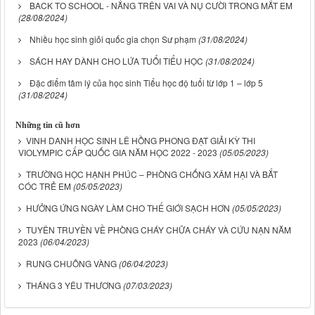
BACK TO SCHOOL - NẮNG TRÊN VAI VÀ NỤ CƯỜI TRONG MẮT EM
(28/08/2024)
Nhiều học sinh giỏi quốc gia chọn Sư phạm
(31/08/2024)
SÁCH HAY DÀNH CHO LỨA TUỔI TIỂU HỌC
(31/08/2024)
Đặc điểm tâm lý của học sinh Tiểu học độ tuổi từ lớp 1 – lớp 5
(31/08/2024)
Những tin cũ hơn
VINH DANH HỌC SINH LÊ HỒNG PHONG ĐẠT GIẢI KỲ THI
VIOLYMPIC CẤP QUỐC GIA NĂM HỌC 2022 - 2023
(05/05/2023)
TRƯỜNG HỌC HẠNH PHÚC – PHÒNG CHỐNG XÂM HẠI VÀ BẮT
CÓC TRẺ EM
(05/05/2023)
HƯỞNG ỨNG NGÀY LÀM CHO THẾ GIỚI SẠCH HƠN
(05/05/2023)
TUYÊN TRUYỀN VỀ PHÒNG CHÁY CHỮA CHÁY VÀ CỨU NẠN NĂM
2023
(06/04/2023)
RUNG CHUÔNG VÀNG
(06/04/2023)
THÁNG 3 YÊU THƯƠNG
(07/03/2023)