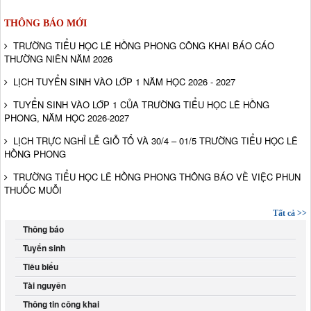
THÔNG BÁO MỚI
TRƯỜNG TIỂU HỌC LÊ HỒNG PHONG CÔNG KHAI BÁO CÁO
THƯỜNG NIÊN NĂM 2026
LỊCH TUYỂN SINH VÀO LỚP 1 NĂM HỌC 2026 - 2027
TUYỂN SINH VÀO LỚP 1 CỦA TRƯỜNG TIỂU HỌC LÊ HỒNG
PHONG, NĂM HỌC 2026-2027
LỊCH TRỰC NGHỈ LỄ GIỖ TỔ VÀ 30/4 – 01/5 TRƯỜNG TIỂU HỌC LÊ
HỒNG PHONG
TRƯỜNG TIỂU HỌC LÊ HỒNG PHONG THÔNG BÁO VỀ VIỆC PHUN
THUỐC MUỖI
Tất cả >>
Thông báo
Tuyển sinh
Tiêu biểu
Tài nguyên
Thông tin công khai