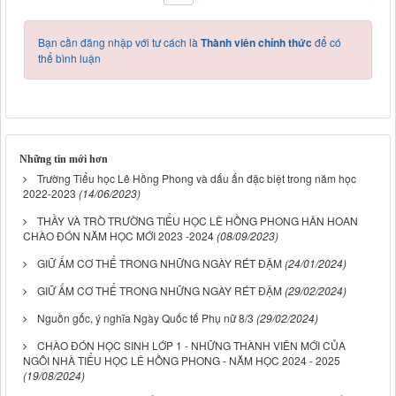
Bạn cần đăng nhập với tư cách là
Thành viên chính thức
để có
thể bình luận
Những tin mới hơn
Trường Tiểu học Lê Hồng Phong và dấu ấn đặc biệt trong năm học
2022-2023
(14/06/2023)
THẦY VÀ TRÒ TRƯỜNG TIỂU HỌC LÊ HỒNG PHONG HÂN HOAN
CHÀO ĐÓN NĂM HỌC MỚI 2023 -2024
(08/09/2023)
GIỮ ẤM CƠ THỂ TRONG NHỮNG NGÀY RÉT ĐẬM
(24/01/2024)
GIỮ ẤM CƠ THỂ TRONG NHỮNG NGÀY RÉT ĐẬM
(29/02/2024)
Nguồn gốc, ý nghĩa Ngày Quốc tế Phụ nữ 8/3
(29/02/2024)
CHÀO ĐÓN HỌC SINH LỚP 1 - NHỮNG THÀNH VIÊN MỚI CỦA
NGÔI NHÀ TIỂU HỌC LÊ HỒNG PHONG - NĂM HỌC 2024 - 2025
(19/08/2024)