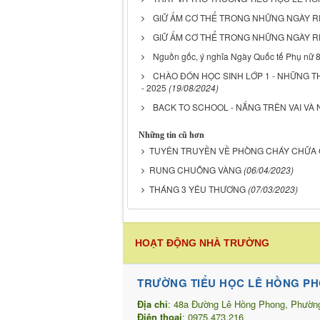
GIỮ ẤM CƠ THỂ TRONG NHỮNG NGÀY R
GIỮ ẤM CƠ THỂ TRONG NHỮNG NGÀY R
Nguồn gốc, ý nghĩa Ngày Quốc tế Phụ nữ 8
CHÀO ĐÓN HỌC SINH LỚP 1 - NHỮNG TH
- 2025
(19/08/2024)
BACK TO SCHOOL - NẮNG TRÊN VAI VÀ
Những tin cũ hơn
TUYÊN TRUYỀN VỀ PHÒNG CHÁY CHỮA 
RUNG CHUÔNG VÀNG
(06/04/2023)
THÁNG 3 YÊU THƯƠNG
(07/03/2023)
HOẠT ĐỘNG NHÀ TRƯỜNG
TRƯỜNG TIỂU HỌC LÊ HỒNG P
Địa chỉ
: 48a Đường Lê Hồng Phong, Phườn
Điện thoại
: 0975.473.216