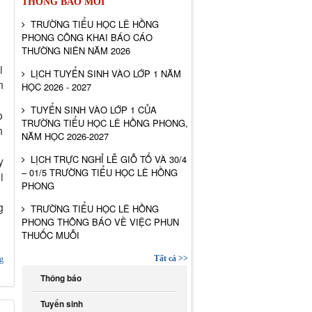
THÔNG BÁO MỚI
TRƯỜNG TIỂU HỌC LÊ HỒNG
PHONG CÔNG KHAI BÁO CÁO
THƯỜNG NIÊN NĂM 2026
i
LỊCH TUYỂN SINH VÀO LỚP 1 NĂM
n
HỌC 2026 - 2027
TUYỂN SINH VÀO LỚP 1 CỦA
o
TRƯỜNG TIỂU HỌC LÊ HỒNG PHONG,
n
NĂM HỌC 2026-2027
LỊCH TRỰC NGHỈ LỄ GIỖ TỔ VÀ 30/4
y
– 01/5 TRƯỜNG TIỂU HỌC LÊ HỒNG
i
PHONG
g
TRƯỜNG TIỂU HỌC LÊ HỒNG
PHONG THÔNG BÁO VỀ VIỆC PHUN
THUỐC MUỖI
Tất cả >>
g
Thông báo
Tuyển sinh