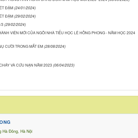
ÉT ĐẬM
(24/01/2024)
ÉT ĐẬM
(29/02/2024)
/3
(29/02/2024)
ÀNH VIÊN MỚI CỦA NGÔI NHÀ TIỂU HỌC LÊ HỒNG PHONG - NĂM HỌC 2024
 NỤ CƯỜI TRONG MẮT EM
(28/08/2024)
CHÁY VÀ CỨU NẠN NĂM 2023
(06/04/2023)
HONG
g Hà Đông, Hà Nội