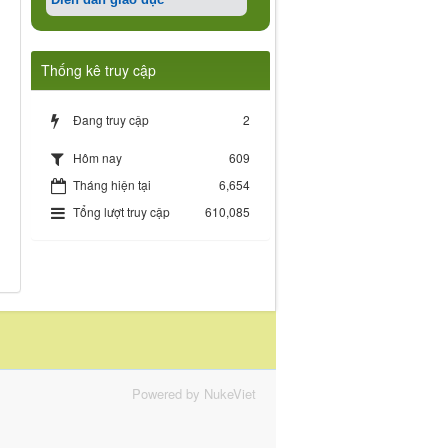
Thống kê truy cập
Đang truy cập
2
609
Hôm nay
Tháng hiện tại
6,654
Tổng lượt truy cập
610,085
Powered by NukeViet