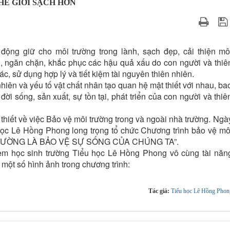
Ế GIỚI SẠCH HƠN
động giữ cho môi trường trong lành, sạch đẹp, cải thiện mô
i, ngăn chặn, khắc phục các hậu quả xấu do con người và thiê
ác, sử dụng hợp lý và tiết kiệm tài nguyên thiên nhiên.
hiên và yếu tố vật chất nhân tạo quan hệ mật thiết với nhau, ba
ời sống, sản xuất, sự tồn tại, phát triển của con người và thiê
 thiết về việc Bảo vệ môi trường trong và ngoài nhà trường. Ngà
ọc Lê Hồng Phong long trọng tổ chức Chương trình bảo vệ mô
I TRƯỜNG LÀ BẢO VỆ SỰ SỐNG CỦA CHÚNG TA”.
 em học sinh trường Tiểu học Lê Hồng Phong vô cùng tài năn
 một số hình ảnh trong chương trình:
Tác giả:
Tiểu học Lê Hồng Phon