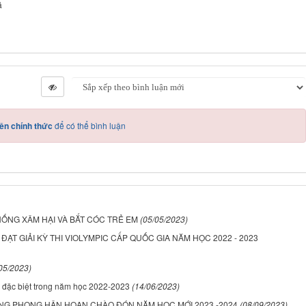
á
ên chính thức
để có thể bình luận
NG XÂM HẠI VÀ BẮT CÓC TRẺ EM
(05/05/2023)
ẠT GIẢI KỲ THI VIOLYMPIC CẤP QUỐC GIA NĂM HỌC 2022 - 2023
05/2023)
 đặc biệt trong năm học 2022-2023
(14/06/2023)
ỒNG PHONG HÂN HOAN CHÀO ĐÓN NĂM HỌC MỚI 2023 -2024
(08/09/2023)