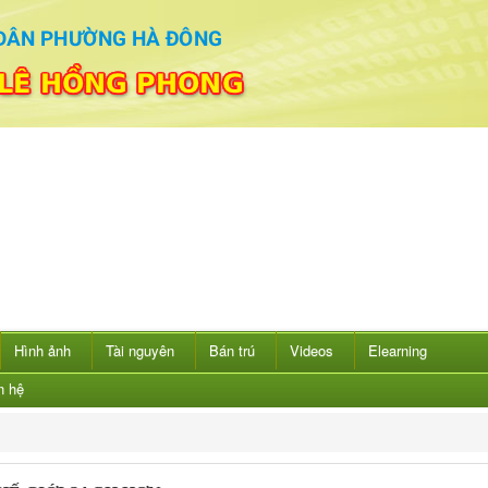
Hình ảnh
Tài nguyên
Bán trú
Videos
Elearning
n hệ