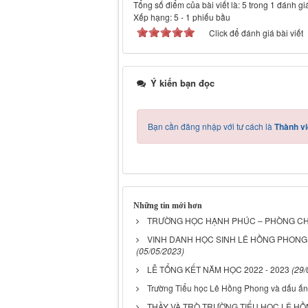
Tổng số điểm của bài viết là: 5 trong 1 đánh gi
Xếp hạng:
5
-
1
phiếu bầu
Click để đánh giá bài viết
Ý kiến bạn đọc
Bạn cần đăng nhập với tư cách là
Thành vi
Những tin mới hơn
TRƯỜNG HỌC HẠNH PHÚC – PHÒNG CHỐ
VINH DANH HỌC SINH LÊ HỒNG PHONG Đ
(05/05/2023)
LỄ TỔNG KẾT NĂM HỌC 2022 - 2023
(29/
Trường Tiểu học Lê Hồng Phong và dấu ấn
THẦY VÀ TRÒ TRƯỜNG TIỂU HỌC LÊ H