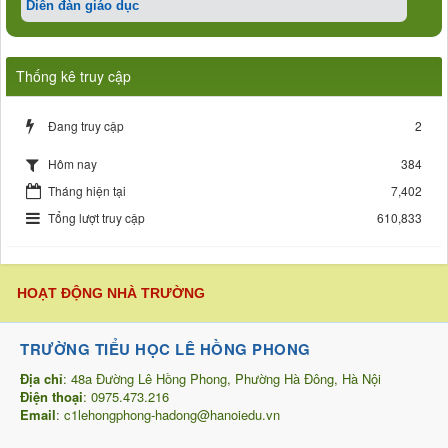
Diễn đàn giáo dục
Thống kê truy cập
Đang truy cập
2
384
Hôm nay
Tháng hiện tại
7,402
Tổng lượt truy cập
610,833
HOẠT ĐỘNG NHÀ TRƯỜNG
TRƯỜNG TIỂU HỌC LÊ HỒNG PHONG
Địa chỉ
: 48a Đường Lê Hồng Phong, Phường Hà Đông, Hà Nội
Điện thoại
: 0975.473.216
Email
:
c1lehongphong-hadong@hanoiedu.vn