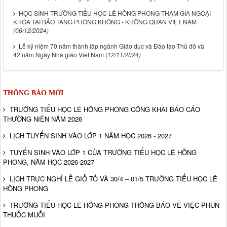
HỌC SINH TRƯỜNG TIỂU HỌC LÊ HỒNG PHONG THAM GIA NGOẠI
KHÓA TẠI BẢO TÀNG PHÒNG KHÔNG - KHÔNG QUÂN VIỆT NAM
(06/12/2024)
Lễ kỷ niệm 70 năm thành lập ngành Giáo dục và Đào tạo Thủ đô và
42 năm Ngày Nhà giáo Việt Nam
(12/11/2024)
THÔNG BÁO MỚI
TRƯỜNG TIỂU HỌC LÊ HỒNG PHONG CÔNG KHAI BÁO CÁO
THƯỜNG NIÊN NĂM 2026
LỊCH TUYỂN SINH VÀO LỚP 1 NĂM HỌC 2026 - 2027
TUYỂN SINH VÀO LỚP 1 CỦA TRƯỜNG TIỂU HỌC LÊ HỒNG
PHONG, NĂM HỌC 2026-2027
LỊCH TRỰC NGHỈ LỄ GIỖ TỔ VÀ 30/4 – 01/5 TRƯỜNG TIỂU HỌC LÊ
HỒNG PHONG
TRƯỜNG TIỂU HỌC LÊ HỒNG PHONG THÔNG BÁO VỀ VIỆC PHUN
THUỐC MUỖI