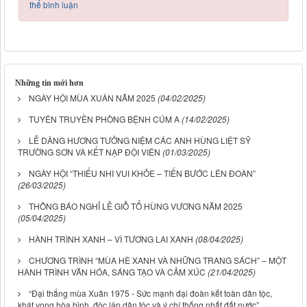
thể bình luận
Những tin mới hơn
NGÀY HỘI MÙA XUÂN NĂM 2025
(04/02/2025)
TUYÊN TRUYỀN PHÒNG BỆNH CÚM A
(14/02/2025)
LỄ DÂNG HƯƠNG TƯỞNG NIỆM CÁC ANH HÙNG LIỆT SỸ
TRƯỜNG SƠN VÀ KẾT NẠP ĐỘI VIÊN
(01/03/2025)
NGÀY HỘI “THIẾU NHI VUI KHỎE – TIẾN BƯỚC LÊN ĐOÀN”
(26/03/2025)
THÔNG BÁO NGHỈ LỄ GIỖ TỔ HÙNG VƯƠNG NĂM 2025
(05/04/2025)
HÀNH TRÌNH XANH – VÌ TƯƠNG LAI XANH
(08/04/2025)
CHƯƠNG TRÌNH “MÙA HÈ XANH VÀ NHỮNG TRANG SÁCH” – MỘT
HÀNH TRÌNH VĂN HÓA, SÁNG TẠO VÀ CẢM XÚC
(21/04/2025)
“Đại thắng mùa Xuân 1975 - Sức mạnh đại đoàn kết toàn dân tộc,
khát vọng hòa bình, độc lập dân tộc và ý chí thống nhất đất nước”.