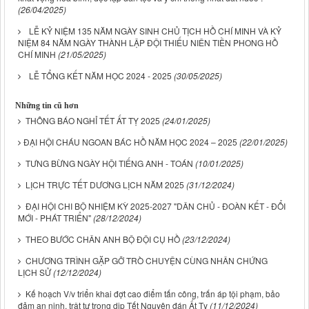
(26/04/2025)
LỄ KỶ NIỆM 135 NĂM NGÀY SINH CHỦ TỊCH HỒ CHÍ MINH VÀ KỶ
NIỆM 84 NĂM NGÀY THÀNH LẬP ĐỘI THIẾU NIÊN TIỀN PHONG HỒ
CHÍ MINH
(21/05/2025)
LỄ TỔNG KẾT NĂM HỌC 2024 - 2025
(30/05/2025)
Những tin cũ hơn
THÔNG BÁO NGHỈ TẾT ẤT TỴ 2025
(24/01/2025)
​​ĐẠI HỘI CHÁU NGOAN BÁC HỒ NĂM HỌC 2024 – 2025
(22/01/2025)
TƯNG BỪNG NGÀY HỘI TIẾNG ANH - TOÁN
(10/01/2025)
LỊCH TRỰC TẾT DƯƠNG LỊCH NĂM 2025
(31/12/2024)
ĐẠI HỘI CHI BỘ NHIỆM KỲ 2025-2027 "DÂN CHỦ - ĐOÀN KẾT - ĐỔI
MỚI - PHÁT TRIỂN"
(28/12/2024)
THEO BƯỚC CHÂN ANH BỘ ĐỘI CỤ HỒ
(23/12/2024)
CHƯƠNG TRÌNH GẶP GỠ TRÒ CHUYỆN CÙNG NHÂN CHỨNG
LỊCH SỬ
(12/12/2024)
Kế hoạch V/v triển khai đợt cao điểm tấn công, trấn áp tội phạm, bảo
đảm an ninh, trật tự trong dịp Tết Nguyên đán Ất Tỵ
(11/12/2024)