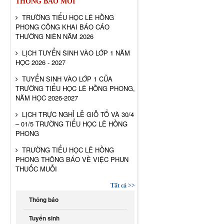
THÔNG BÁO MỚI
TRƯỜNG TIỂU HỌC LÊ HỒNG
PHONG CÔNG KHAI BÁO CÁO
THƯỜNG NIÊN NĂM 2026
LỊCH TUYỂN SINH VÀO LỚP 1 NĂM
HỌC 2026 - 2027
TUYỂN SINH VÀO LỚP 1 CỦA
TRƯỜNG TIỂU HỌC LÊ HỒNG PHONG,
NĂM HỌC 2026-2027
LỊCH TRỰC NGHỈ LỄ GIỖ TỔ VÀ 30/4
– 01/5 TRƯỜNG TIỂU HỌC LÊ HỒNG
PHONG
TRƯỜNG TIỂU HỌC LÊ HỒNG
PHONG THÔNG BÁO VỀ VIỆC PHUN
THUỐC MUỖI
Tất cả >>
Thông báo
Tuyển sinh