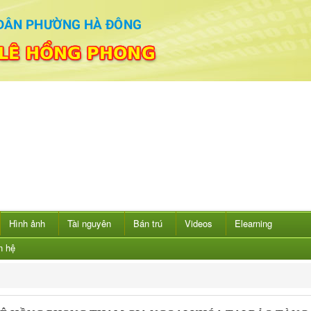
Hình ảnh
Tài nguyên
Bán trú
Videos
Elearning
n hệ