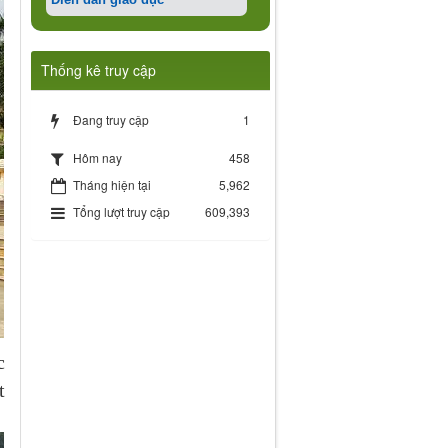
Thống kê truy cập
Đang truy cập
1
458
Hôm nay
Tháng hiện tại
5,962
Tổng lượt truy cập
609,393
c
t