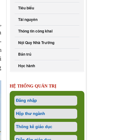
Tiêu biểu
Tài nguyên
,
Thông tin công khai
n
-
Nội Quy Nhà Trường
n
Bán trú
i
Học hành
g
HỆ THỐNG QUẢN TRỊ
Đăng nhập
Hộp thư ngành
Thống kê giáo dục
Diễn đàn giáo dục