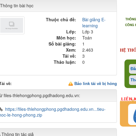
Thông tin bài học
Thuộc chủ đề:
Bài giảng E-
THÔNG
learning
CÔNG 
Lớp:
Lớp 3
Môn học:
Toán
Số bài giảng:
1
Xem:
2.463
HỆ THỐ
Tải về:
3
Thảo luận:
0
Đă
Th
Tải về
:
Báo link tải về bị hỏng
ừ files-thlehongphong.pgdhadong.edu.vn:
https://files-thlehongphong.pgdhadong.edu.vn...tieu-
hoc-le-hong-phong.zip
Thông tin tác giả