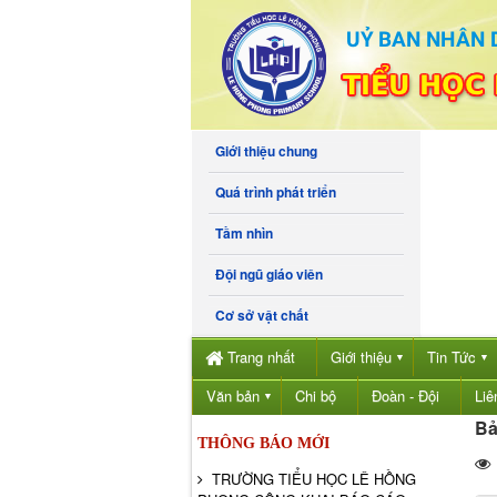
Giới thiệu chung
Quá trình phát triển
Tầm nhìn
Đội ngũ giáo viên
Cơ sở vật chất
Trang nhất
Giới thiệu
Tin Tức
▼
▼
Văn bản
Chi bộ
Đoàn - Đội
Liê
▼
Bả
THÔNG BÁO MỚI
TRƯỜNG TIỂU HỌC LÊ HỒNG