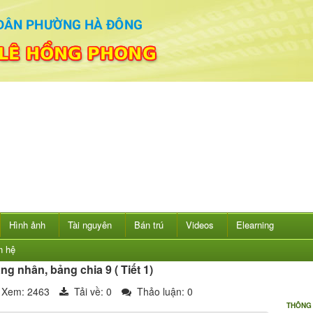
Hình ảnh
Tài nguyên
Bán trú
Videos
Elearning
n hệ
ng nhân, bảng chia 9 ( Tiết 1)
Xem: 2463
Tải về:
0
Thảo luận: 0
THÔNG