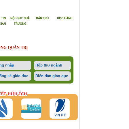
 TIN
NỘI QUY NHÀ
BÁN TRÚ
HỌC HÀNH
KHAI
TRƯỜNG
NG QUẢN TRỊ
ng nhập
Hộp thư ngành
ống kê giáo dục
Diễn đàn giáo dục