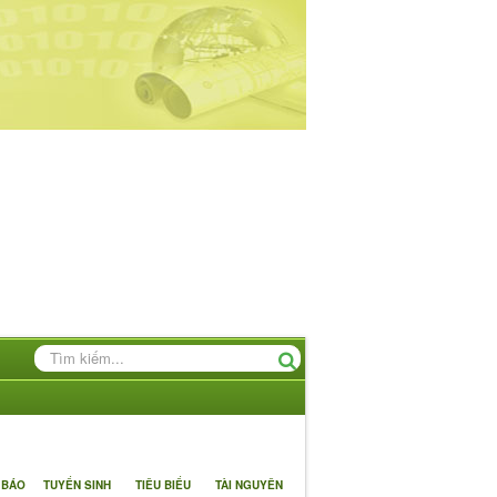
 BÁO
TUYỂN SINH
TIÊU BIỂU
TÀI NGUYÊN