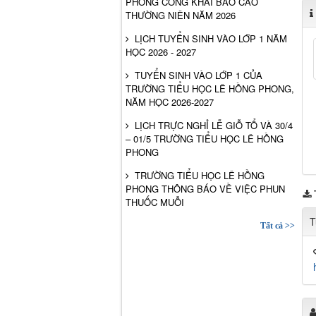
PHONG CÔNG KHAI BÁO CÁO
THƯỜNG NIÊN NĂM 2026
LỊCH TUYỂN SINH VÀO LỚP 1 NĂM
HỌC 2026 - 2027
TUYỂN SINH VÀO LỚP 1 CỦA
TRƯỜNG TIỂU HỌC LÊ HỒNG PHONG,
NĂM HỌC 2026-2027
LỊCH TRỰC NGHỈ LỄ GIỖ TỔ VÀ 30/4
– 01/5 TRƯỜNG TIỂU HỌC LÊ HỒNG
PHONG
TRƯỜNG TIỂU HỌC LÊ HỒNG
PHONG THÔNG BÁO VỀ VIỆC PHUN
THUỐC MUỖI
T
Tất cả >>