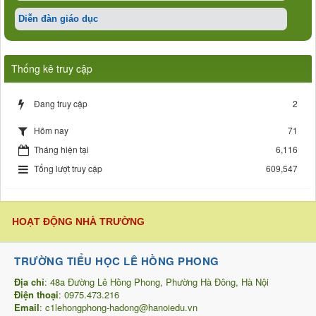
Diễn đàn giáo dục
Thống kê truy cập
Đang truy cập
2
71
Hôm nay
Tháng hiện tại
6,116
Tổng lượt truy cập
609,547
HOẠT ĐỘNG NHÀ TRƯỜNG
TRƯỜNG TIỂU HỌC LÊ HỒNG PHONG
Địa chỉ
: 48a Đường Lê Hồng Phong, Phường Hà Đông, Hà Nội
Điện thoại
: 0975.473.216
Email
:
c1lehongphong-hadong@hanoiedu.vn